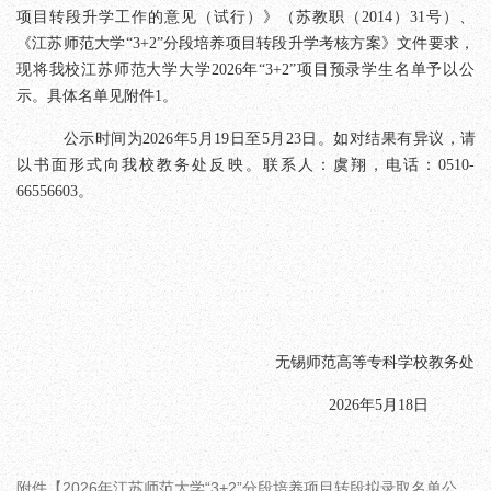
项目转段升学工作的意见（试行）》（苏教职（
2014
）
31
号）、
《江苏师范大学
“3+2”
分段培养项目转段升学考核方案》文件要求，
现将我校江苏师范大学大学
2026
年
“3+2”
项目预录学生名单予以公
示。
具体名单见附件
1
。
公示时间为
2026
年
5
月
1
9
日至
5
月
2
3
日。如对结果有异议，
请
以书面形式向我校教务处反映。联系人：虞翔，电话：
0510
-
66556603
。
无锡师范高等专科学校教务处
2026
年
5
月
18
日
附件【
2026年江苏师范大学“3+2”分段培养项目转段拟录取名单公