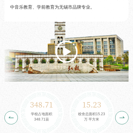
中音乐教育、学前教育为无锡市品牌专业。
348.71
15.23
97
学校占地面积
校舍总面积15.23
图
348.71亩
万 平方米