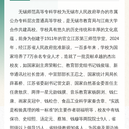
无锡师范高等专科学校为无锡市人民政府举办的市属
公办专科层次普通高等学校，是无锡市教育局与江南大学
合作共建高校。学校具有悠久的历史传统和丰厚的文化底
蕴，前身为创建于1911年的官立江苏第三师范学堂。2024
年，经江苏省人民政府批准新设。一百多年来，学校为国
家培养了7万余名专业人才，造就了一批贡献卓越的杰出
校友，如国家副主席荣毅仁、教育部党组书记钱俊瑞、新
华通讯社社长曾涛、中宣部部长王忍之、国家统计局局长
薛暮桥、江苏省委副书记管文蔚、国家自然基金委首任主
任唐敖庆、两弹一星元勋钱骥、音乐教育家杨荫浏、钱仁
康、画家吴冠中、钱松嵒、食品工业科学家秦含章、“实践
是检验真理的唯一标准”的主要作者胡福明等，校友中有钱
保功、史绍熙、汤定元、蔡旭、钱穆等两院院士9人，省
部级以上领导15人，省特级教师90多人，为苏南及周边地