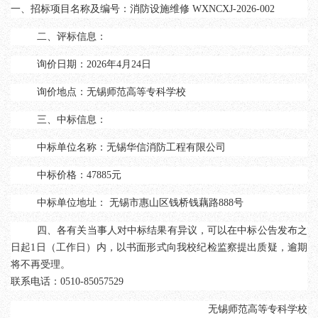
一、招标项目名称及编号：
消防设施维修
WXNCXJ-2026-002
二、评标信息：
询价日期：
202
6
年
4
月
24
日
询价地点：无锡
师范高等专科学校
三、中标信息：
中标单位名称：
无锡华信消防工程有限公司
中标价格
：
47885元
中标单位地址：
无锡市惠山区钱桥钱藕路
888号
四、
各有关当事人对中标结果有异议，可以在中标公告发布之
日起
1
日
（
工作日）
内，以书面形式向我
校纪检监察
提出质疑，逾期
将不再受理。
联系电话：
0510-85057529
无锡师范高等专科学校