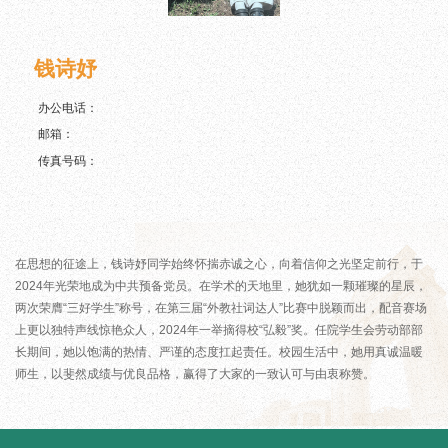
钱诗妤
办公电话：
邮箱：
传真号码：
在思想的征途上，钱诗妤同学始终怀揣赤诚之心，向着信仰之光坚定前行，于
2024年光荣地成为中共预备党员。在学术的天地里，她犹如一颗璀璨的星辰，
两次荣膺“三好学生”称号，在第三届“外教社词达人”比赛中脱颖而出，配音赛场
上更以独特声线惊艳众人，2024年一举摘得校“弘毅”奖。任院学生会劳动部部
长期间，她以饱满的热情、严谨的态度扛起责任。校园生活中，她用真诚温暖
师生，以斐然成绩与优良品格，赢得了大家的一致认可与由衷称赞。